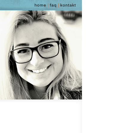
home
|
faq
|
kontakt