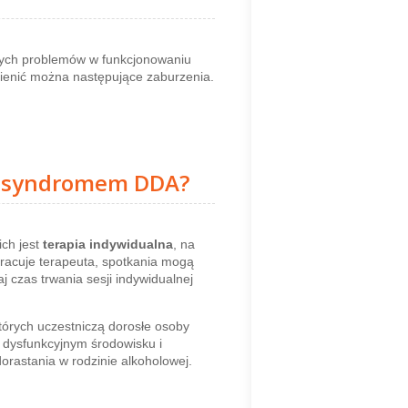
nych problemów w funkcjonowaniu
ienić można następujące zaburzenia.
 z syndromem DDA?
ich jest
terapia indywidualna
, na
 pracuje terapeuta, spotkania mogą
czas trwania sesji indywidualnej
tórych uczestniczą dorosłe osoby
w dysfunkcyjnym środowisku i
orastania w rodzinie alkoholowej.