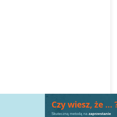
Czy wiesz, że … 
Skuteczną metodą na
zaprzestanie