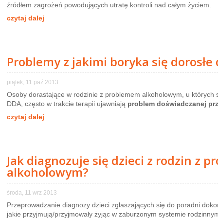
źródłem zagrożeń powodujących utratę kontroli nad całym życiem.
czytaj dalej
Problemy z jakimi boryka się dorosłe 
piątek, 11 paź 2013
Osoby dorastające w rodzinie z problemem alkoholowym, u których
DDA, często w trakcie terapii ujawniają
problem doświadczanej pr
czytaj dalej
Jak diagnozuje się dzieci z rodzin z 
alkoholowym?
środa, 11 wrz 2013
Przeprowadzanie diagnozy dzieci zgłaszających się do poradni dokon
jakie przyjmują/przyjmowały żyjąc w zaburzonym systemie rodzinny