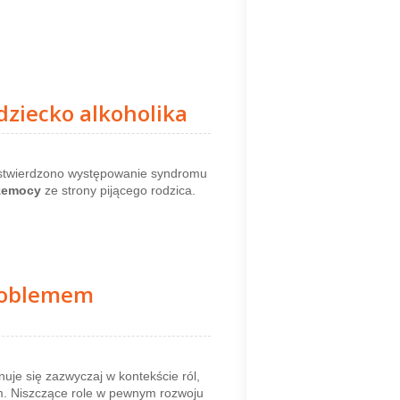
dziecko alkoholika
 stwierdzono występowanie syndromu
zemocy
ze strony pijącego rodzica.
problemem
uje się zazwyczaj w kontekście ról,
m. Niszczące role w pewnym rozwoju