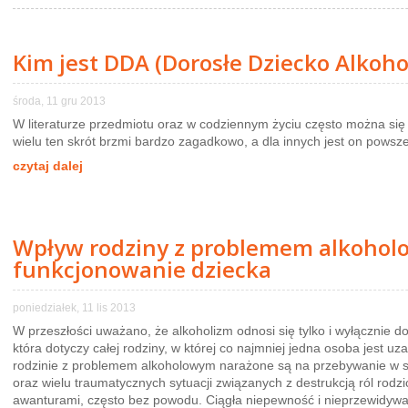
Kim jest DDA (Dorosłe Dziecko Alkoho
środa, 11 gru 2013
W literaturze przedmiotu oraz w codziennym życiu często można się
wielu ten skrót brzmi bardzo zagadkowo, a dla innych jest on powsz
czytaj dalej
Wpływ rodziny z problemem alkoho
funkcjonowanie dziecka
poniedziałek, 11 lis 2013
W przeszłości uważano, że alkoholizm odnosi się tylko i wyłącznie do 
która dotyczy całej rodziny, w której co najmniej jedna osoba jest u
rodzinie z problemem alkoholowym narażone są na przebywanie w st
oraz wielu traumatycznych sytuacji związanych z destrukcją ról rodzi
awanturami, często bez powodu. Ciągła niepewność i nieprzewidyw