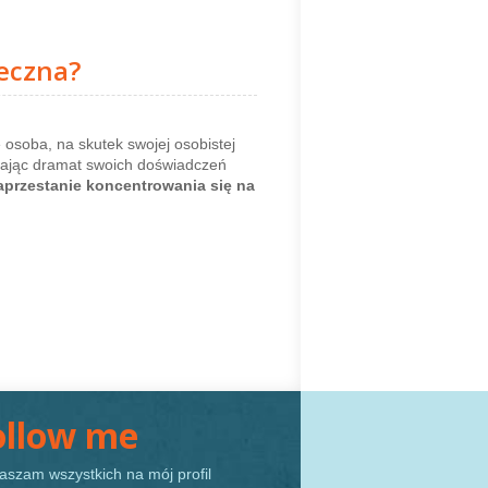
teczna?
e osoba, na skutek swojej osobistej
ętając dramat swoich doświadczeń
aprzestanie koncentrowania się na
ollow me
aszam wszystkich na mój profil