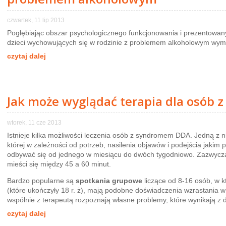
czwartek, 11 lip 2013
Pogłębiając obszar psychologicznego funkcjonowania i prezentowa
dzieci wychowujących się w rodzinie z problemem alkoholowym wym
czytaj dalej
Jak może wyglądać terapia dla osób
wtorek, 11 cze 2013
Istnieje kilka możliwości leczenia osób z syndromem DDA. Jedną z n
której w zależności od potrzeb, nasilenia objawów i podejścia jakim
odbywać się od jednego w miesiącu do dwóch tygodniowo. Zazwyczaj 
mieści się między 45 a 60 minut.
Bardzo popularne są
spotkania grupowe
liczące od 8-16 osób, w k
(które ukończyły 18 r. ż), mają podobne doświadczenia wzrastania 
wspólnie z terapeutą rozpoznają własne problemy, które wynikają z d
czytaj dalej