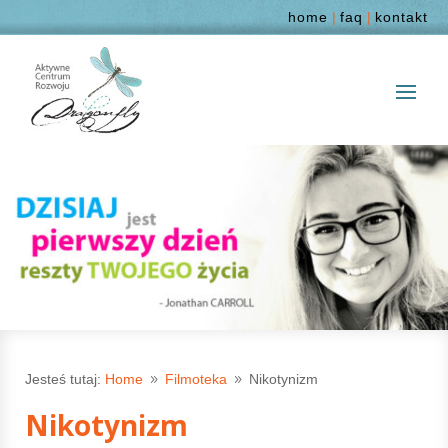
home
|
faq
|
kontakt
Jesteś tutaj:
Home
Filmoteka
Nikotynizm
9
9
Nikotynizm