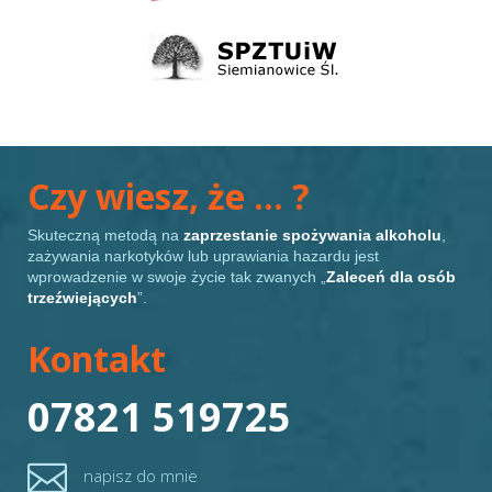
Czy wiesz, że … ?
Skuteczną metodą na
zaprzestanie spożywania alkoholu
,
zażywania narkotyków lub uprawiania hazardu jest
wprowadzenie w swoje życie tak zwanych „
Zaleceń dla osób
trzeźwiejących
”.
Kontakt
07821 519725

napisz do mnie