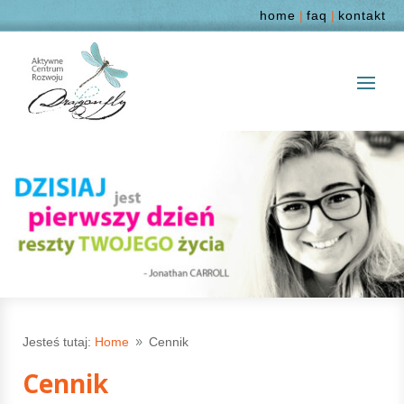
home
|
faq
|
kontakt
Jesteś tutaj:
Home
Cennik
9
Cennik