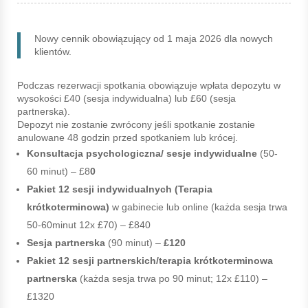
Nowy cennik obowiązujący od 1 maja 2026 dla nowych
klientów.
Podczas rezerwacji spotkania obowiązuje wpłata depozytu w
wysokości £40 (sesja indywidualna) lub £60 (sesja
partnerska).
Depozyt nie zostanie zwrócony jeśli spotkanie zostanie
anulowane 48 godzin przed spotkaniem lub krócej.
Konsultacja psychologiczna/ sesje indywidualne
(50-
60 minut) – £8
0
Pakiet 12 sesji indywidualnych (Terapia
krótkoterminowa)
w gabinecie lub online (każda sesja trwa
50-60minut 12x £70) – £840
Sesja partnerska
(90 minut) –
£120
Pakiet 12 sesji partnerskich/terapia krótkoterminowa
partnerska
(każda sesja trwa po 90 minut; 12x £110) –
£1320