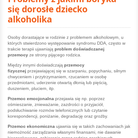
się dorosłe dziecko
alkoholika
Osoby dorastające w rodzinie z problemem alkoholowym, u
których stwierdzono występowanie syndromu DDA, często w
trakcie terapii ujawniają
problem doświadczanej
przemocy
ze strony pijącego rodzica.
Między innymi doświadczają
przemocy
fizycznej
przejawiającej się w szarpaniu, popychaniu, silnym
chwyceniem i przytrzymaniem, rzucaniem w osobę
przedmiotami, uderzenie otwartą dłonią lub pięścią,
duszeniem, pluciem, itp.
Przemoc emocjonalna
przejawia się np. poprzez
ośmieszanie, znieważanie, zazdrości o przyjaciół,
podsłuchiwanie rozmów telefonicznych lub czytanie
korespondencji, poniżanie, degradację oraz groźby.
Przemoc ekonomiczna
ujawnia się w takich zachowaniach jak
niemożność zarządzania własnymi finansami, nie dawanie
kieszonkowego, zabieranie przez rodzica zarobionych