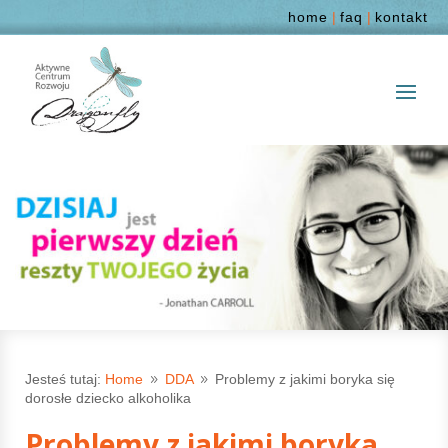
home
|
faq
|
kontakt
Jesteś tutaj:
Home
DDA
Problemy z jakimi boryka się
9
9
dorosłe dziecko alkoholika
Problemy z jakimi boryka