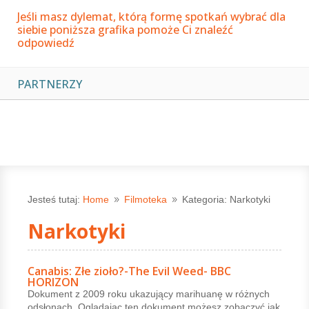
Jeśli masz dylemat, którą formę spotkań wybrać dla
siebie poniższa grafika pomoże Ci znaleźć
odpowiedź
PARTNERZY
Jesteś tutaj:
Home
Filmoteka
Kategoria: Narkotyki
9
9
Narkotyki
Canabis: Złe zioło?-The Evil Weed- BBC
HORIZON
Dokument z 2009 roku ukazujący marihuanę w różnych
odsłonach. Oglądając ten dokument możesz zobaczyć jak