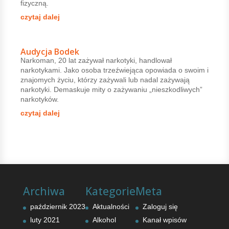
fizyczną.
czytaj dalej
Audycja Bodek
Narkoman, 20 lat zażywał narkotyki, handlował
narkotykami. Jako osoba trzeźwiejąca opowiada o swoim i
znajomych życiu, którzy zażywali lub nadal zażywają
narkotyki. Demaskuje mity o zażywaniu „nieszkodliwych”
narkotyków.
czytaj dalej
Archiwa
Kategorie
Meta
październik 2023
Aktualności
Zaloguj się
luty 2021
Alkohol
Kanał wpisów