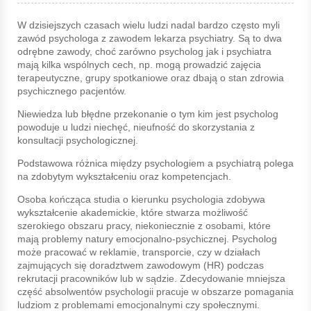
W dzisiejszych czasach wielu ludzi nadal bardzo często myli
zawód psychologa z zawodem lekarza psychiatry. Są to dwa
odrębne zawody, choć zarówno psycholog jak i psychiatra
mają kilka wspólnych cech, np. mogą prowadzić zajęcia
terapeutyczne, grupy spotkaniowe oraz dbają o stan zdrowia
psychicznego pacjentów.
Niewiedza lub błędne przekonanie o tym kim jest psycholog
powoduje u ludzi niechęć, nieufność do skorzystania z
konsultacji psychologicznej.
Podstawowa różnica między psychologiem a psychiatrą polega
na zdobytym wykształceniu oraz kompetencjach.
Osoba kończąca studia o kierunku psychologia zdobywa
wykształcenie akademickie, które stwarza możliwość
szerokiego obszaru pracy, niekoniecznie z osobami, które
mają problemy natury emocjonalno-psychicznej. Psycholog
może pracować w reklamie, transporcie, czy w działach
zajmujących się doradztwem zawodowym (HR) podczas
rekrutacji pracowników lub w sądzie. Zdecydowanie mniejsza
część absolwentów psychologii pracuje w obszarze pomagania
ludziom z problemami emocjonalnymi czy społecznymi.