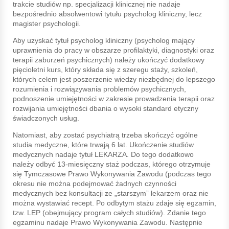
trakcie studiów np. specjalizacji klinicznej nie nadaje
bezpośrednio absolwentowi tytułu psycholog kliniczny, lecz
magister psychologii.
Aby uzyskać tytuł psycholog kliniczny (psycholog mający
uprawnienia do pracy w obszarze profilaktyki, diagnostyki oraz
terapii zaburzeń psychicznych) należy ukończyć dodatkowy
pięcioletni kurs, który składa się z szeregu staży, szkoleń,
których celem jest poszerzenie wiedzy niezbędnej do lepszego
rozumienia i rozwiązywania problemów psychicznych,
podnoszenie umiejętności w zakresie prowadzenia terapii oraz
rozwijania umiejętności dbania o wysoki standard etyczny
świadczonych usług.
Natomiast, aby zostać psychiatrą trzeba skończyć ogólne
studia medyczne, które trwają 6 lat. Ukończenie studiów
medycznych nadaje tytuł LEKARZA. Do tego dodatkowo
należy odbyć 13-miesięczny staż podczas, którego otrzymuje
się Tymczasowe Prawo Wykonywania Zawodu (podczas tego
okresu nie można podejmować żadnych czynności
medycznych bez konsultacji ze „starszym” lekarzem oraz nie
można wystawiać recept. Po odbytym stażu zdaje się egzamin,
tzw. LEP (obejmujący program całych studiów). Zdanie tego
egzaminu nadaje Prawo Wykonywania Zawodu. Następnie