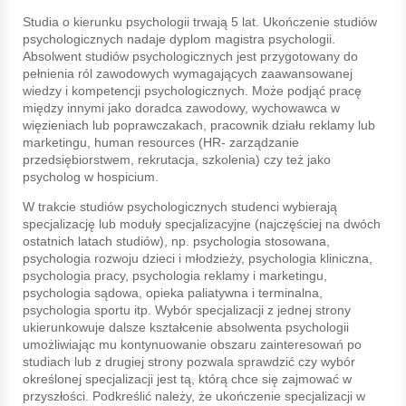
Studia o kierunku psychologii trwają 5 lat. Ukończenie studiów
psychologicznych nadaje dyplom magistra psychologii.
Absolwent studiów psychologicznych jest przygotowany do
pełnienia ról zawodowych wymagających zaawansowanej
wiedzy i kompetencji psychologicznych. Może podjąć pracę
między innymi jako doradca zawodowy, wychowawca w
więzieniach lub poprawczakach, pracownik działu reklamy lub
marketingu, human resources (HR- zarządzanie
przedsiębiorstwem, rekrutacja, szkolenia) czy też jako
psycholog w hospicium.
W trakcie studiów psychologicznych studenci wybierają
specjalizację lub moduły specjalizacyjne (najczęściej na dwóch
ostatnich latach studiów), np. psychologia stosowana,
psychologia rozwoju dzieci i młodzieży, psychologia kliniczna,
psychologia pracy, psychologia reklamy i marketingu,
psychologia sądowa, opieka paliatywna i terminalna,
psychologia sportu itp. Wybór specjalizacji z jednej strony
ukierunkowuje dalsze kształcenie absolwenta psychologii
umożliwiając mu kontynuowanie obszaru zainteresowań po
studiach lub z drugiej strony pozwala sprawdzić czy wybór
określonej specjalizacji jest tą, którą chce się zajmować w
przyszłości. Podkreślić należy, że ukończenie specjalizacji w