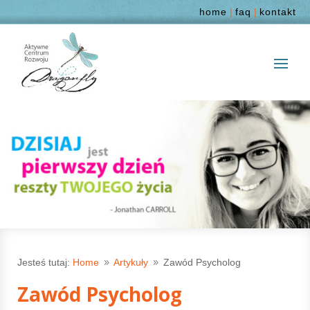
home
|
faq
|
kontakt
Jesteś tutaj:
Home
Artykuły
Zawód Psycholog
9
9
Zawód Psycholog