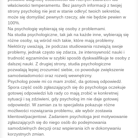
właściwości temperamentu. Bez jasnych informacji z twojej
strony psycholog nie jest w stanie odkryć twoich sekretów,
może się domyślać pewnych rzeczy, ale nie będzie pewien w
100%.
Na psychologię wybierają się osoby z problemami.
Na studia psychologiczne, tak jak na każde inne, wybierają się
różne osoby, są wśród nich takie, które mają problemy.
Niektórzy uważają, że podczas studiowania rozwiążą swoje
problemy, jednak często się zdarza, że intensywność nauki i
trudność egzaminów w szybki sposób dyskwalifikuje te osoby z
dalszej nauki. Z drugiej strony, studia psychologiczne
pozwalają lepiej zrozumieć siebie, co powoduje zwiększenie
samoświadomości oraz rozwój wewnętrzny.
Psycholog powie mi co mam zrobić, da gotową odpowiedź.
Spora część osób zgłaszających się do psychologa oczekuje
gotowej odpowiedzi lub rady co mają zrobić w konkretnej
sytuacji i są zdziwieni, gdy psycholog im nie daje gotowej
odpowiedzi. W zamian za to specjalista pokazuje różne
możliwości rozwiązania problemu, ale wybór zostawia
klientowi/pacjentowi. Zadaniem psychologa jest motywowanie
zgłaszających się do niego osób do podejmowania
samodzielnych decyzji oraz wspierania ich w dokonywaniu
korzystnych zmian.