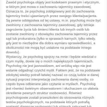
Zawód psychologa objęty jest kodeksem prawnym i etycznym,
w którym jest mowa o zachowaniu tajemnicy zawodowej.
Oznacza to, że psycholog zobligowany jest do zachowania
tajemnicy treści ujawnianych przez swojego klienta/pacjenta.
Są pewne odstępstwa od tej ustawy, m.in. psycholog może być
zwolniony z zachowania tajemnicy zawodowej, gdy istnieje
zagrożenie życia lub śmierci klienta lub innych osób lub
zostanie zwolniony z obowiązku zachowania tajemnicy przez
sąd lub prokuratora (tylko w sprawach karnych; tylko wtedy,
gdy jest to niezbędne dla dobra wymiaru sprawiedliwości, a
okoliczności nie mogą być ustalone na podstawie innego
dowodu).
Wystarczy, że psycholog spojrzy na mnie i będzie wiedział o
czym myślę, dowie się o moich największych tajemnicach.
Psycholog nie jest jasnowidzem, ani wróżką więc nie jest
wstanie odgadnąć czyichś myśli. Faktem jest, że na podstawie
zdobytej wiedzy potrafi łatwiej nazwać co czują ludzie w danej
sytuacji poprzez interpretację zachowania danej osoby, co
często bywa odbierane jako czytanie w myślach. Psycholog
jest również świetnym obserwatorem i słuchaczem co ułatwia
określenie pewnych struktur osobowości. Również
psychologowie zostali przeszkoleni do stosowania różnych
testów psychologicznych, na podstawie których potrafią
postawić diagnozę osobowości lub różnych zaburzeń lub