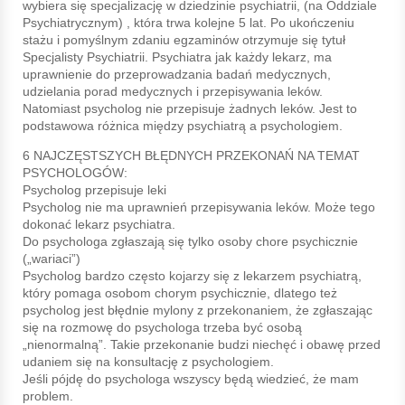
wybiera się specjalizację w dziedzinie psychiatrii, (na Oddziale
Psychiatrycznym) , która trwa kolejne 5 lat. Po ukończeniu
stażu i pomyślnym zdaniu egzaminów otrzymuje się tytuł
Specjalisty Psychiatrii. Psychiatra jak każdy lekarz, ma
uprawnienie do przeprowadzania badań medycznych,
udzielania porad medycznych i przepisywania leków.
Natomiast psycholog nie przepisuje żadnych leków. Jest to
podstawowa różnica między psychiatrą a psychologiem.
6 NAJCZĘSTSZYCH BŁĘDNYCH PRZEKONAŃ NA TEMAT
PSYCHOLOGÓW:
Psycholog przepisuje leki
Psycholog nie ma uprawnień przepisywania leków. Może tego
dokonać lekarz psychiatra.
Do psychologa zgłaszają się tylko osoby chore psychicznie
(„wariaci”)
Psycholog bardzo często kojarzy się z lekarzem psychiatrą,
który pomaga osobom chorym psychicznie, dlatego też
psycholog jest błędnie mylony z przekonaniem, że zgłaszając
się na rozmowę do psychologa trzeba być osobą
„nienormalną”. Takie przekonanie budzi niechęć i obawę przed
udaniem się na konsultację z psychologiem.
Jeśli pójdę do psychologa wszyscy będą wiedzieć, że mam
problem.